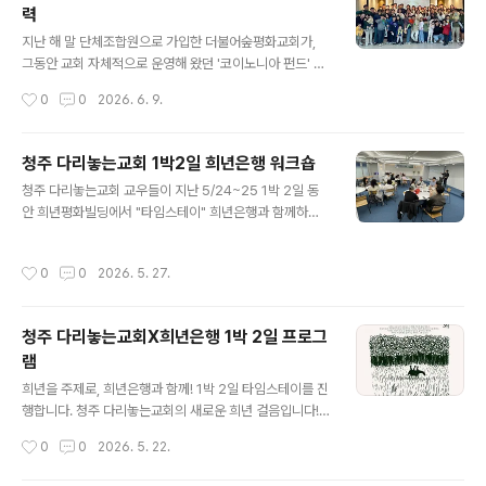
력
de=61171811&cp=nv&fbclid=IwY2xjawSUgBlle
글 내용
HRuA2FlbQIxMABicmlkETFzd0ZGMGE3ZURiQX
지난 해 말 단체조합원으로 가입한 더불어숲평화교회가,
ZIQ3VSc3J0YwZhcHBfaWQQMjIyMDM5MTc4O
그동안 교회 자체적으로 운영해 왔던 '코이노니아 펀드' 전
DIwMDg5MgABHhDP..
액을 희년은행에 저축하고, 앞으로 기금 운영과 관련해 희
작성시간
0
0
2026. 6. 9.
년은행과 전격적으로 협력하기로 했습니다. 감사한 연대입
니다! 오는 금요일 교회 펀드 담당자와 세부 협약을 위한 미
팅을 진행하기로 했습니다.'코이노니아 펀드'는 긴급자금이
청주 다리놓는교회 1박2일 희년은행 워크숍
필요해진 더불어숲평화교회 교우들이 경제적 도움을 받을
글 내용
청주 다리놓는교회 교우들이 지난 5/24~25 1박 2일 동
수 있도록 하기 위해 만들어진 공동체 기금입니다. 교우들
안 희년평화빌딩에서 "타임스테이" 희년은행과 함께하는
의 자발적인 후원으로 운영되고, 사용자의 상황 및 판단에
캠프를 진행했습니다. 모임을 시작하며, "희년, 오늘 우리
따라 이자, 기한 및 기타 제약 없이 자유롭게 상환하도록 하
가 희년을 이룬다는 것의 의미, 나에게 찾아온 희년 이야
고 있습니다. 희년은행과의 협력을 통해, 그 과정이 더 투명
작성시간
0
0
2026. 5. 27.
기"에 대해서 서로 이야기를 나눴습니다. 첫날 첫 모임에서
하고 지속가능하며 확장되기를 바라고 있습니다. 이러한
부터 대화에 막힘이 없는 것 같습니다. 이틀 동안 꽤 많은
연대의 결실이 귀하게 맺혀가기를 소망합..
이야기가 오고갈 거 같습니다. 이렇게 희년을 실제 삶 속에
청주 다리놓는교회X희년은행 1박 2일 프로그
서, 관계를 통해, 공동체 안에서 풀어가려는 시도에 큰 박수
램
와 응원을 보냅니다. 다리놓는교회 타임스테이 이튿날, 교
글 내용
우들은 자신의 현금흐름을 체크하며 돈에 끌려다니는 객체
희년을 주제로, 희년은행과 함께! 1박 2일 타임스테이를 진
가 아닌 돈을 관리하는 주체로 자신을 새롭게 인식합니다.
행합니다. 청주 다리놓는교회의 새로운 희년 걸음입니다!
이어서 공동체가 어떻게 서로의 삶을 살피고 돌볼 수 있을
"희년을 실천하는 교회"를 전체 주제로 하였습니다. 1박 2
작성시간
0
0
2026. 5. 22.
것인가를 놓고 실제적인 아..
일 동안 서울로 올라와서, 희년평화빌딩에서 희년을 주제
로, 너와 나, 우리의 희년실천, 특히 희년은행과 함께하는