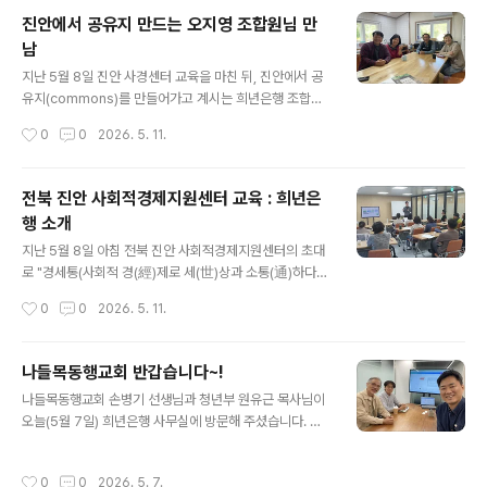
여러 워크숍을 다채롭게 진행하기로 하였습니다! 희년은행
진안에서 공유지 만드는 오지영 조합원님 만
으로서는 너무 뜻깊은 기회입니다! 한 공동체가 이렇게 뜻
남
을 모아 희년을 실천하기로 다짐하고, 희년은행과 더불어
글 내용
동행을 하려고 마음을 먹었습니다. 귀한 손내밈에 감사드
지난 5월 8일 진안 사경센터 교육을 마친 뒤, 진안에서 공
립니다~ 이번 타임스테이에서 깊이 대화하고, 넓게 상상하
유지(commons)를 만들어가고 계시는 희년은행 조합원
고, 연대와 협력의 끈을 단단히 매겠습니다! 5월말에 뵐게
오지영 님도 반갑게 만나고 돌아왔습니다. 문화공간 담쟁
작성시간
0
0
2026. 5. 11.
요~~
이는 나와 이웃, 마을 모두를 이롭게 하기 위한 갖가지 새로
운 도전을 펼치는 실험의 장입니다. 사회적농업을 실천하
며, 이웃돌봄 활동을 다채롭게 열고, 공유사무실, 공유숙박,
전북 진안 사회적경제지원센터 교육 : 희년은
공유작업실 등 터전과 공간의 가치를 모두와 함께 향유하
행 소개
고자 합니다. 더불어 공유경제 썸썸을 통해 자원순환실험,
글 내용
사회적자본 구축 프로젝트도 벌이고 있습니다. 오지영 님
지난 5월 8일 아침 전북 진안 사회적경제지원센터의 초대
은 20대 청년 시절, 부산에서 성토모를 처음 접한 뒤로 희
로 "경세통(사회적 경(經)제로 세(世)상과 소통(通)하다)"
년함께 회원으로 오래 활동하시다가 희년은행 출범과 함께
교육 네번째 시간 ▲공동체 금융활동 ‘희년은행’ 이야기 를
작성시간
0
0
2026. 5. 11.
조합원으로도 가입해 꾸준히 활동 참여를 해 오셨는데요.
나누고 돌아왔습니다. 진안 사경센터에는 총 90여 개의 사
처음 가입할 때 남편 분과 '잃어도..
회적경제·사회적기업·마을기업 등이 연결되어 있다고 합니
다. 공공의 이익을 도모하고, 상생의 가치를 추구하는 지역
나들목동행교회 반갑습니다~!
의 주민 활동가들은 어떻게 하면 우리의 활동이 지속가능
글 내용
나들목동행교회 손병기 선생님과 청년부 원유근 목사님이
하게 펼쳐질 수 있을까를 고민하고 있었습니다. 그 방편으
오늘(5월 7일) 희년은행 사무실에 방문해 주셨습니다. 교
로 사회적금융을 들여다보기 시작했고, 올 하반기부터는
회 안 청년들을 위한 기금 조성을 검토 중이라고 하시면서,
본격적으로 대안적 자조금융 운동을 구체화해 보려고 계획
희년은행과의 협력 모델을 같이 구상해 보기로 했습니다.
도 세우고 있습니다. 희년은행 사례를 주목해 보신 것은 그
작성시간
0
0
2026. 5. 7.
여러가지 협력모델을 소개해 드렸고(참 할 이야기가 많습