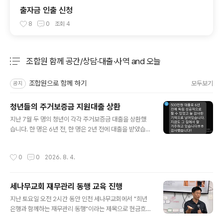
출자금 인출 신청
8
0
조회
4
조합원 함께 공간/상담·대출·사역 and 오늘
분류 전체보기
주요 글 목록
조합원으로 함께 하기
모두보기
공지
청년들의 주거보증금 지원대출 상환
글 내용
지난 7월 두 명의 청년이 각각 주거보증금 대출을 상환했
습니다. 한 명은 6년 전, 한 명은 2년 전에 대출을 받았습니
다. 이렇게 상환 후 문자까지 보내주어 반갑고 감사하네요.
희년은행 조합원 분들이 십시일반 저축으로 모아주신 공적
작성시간
0
0
2026. 8. 4.
자금이 이렇게 청년들이 안심하고 지낼 독립 주거 공간을
마련하는데 잘 쓰였다가 다시 돌아오고 있습니다. 기금은
이제 또 다른 청년들을 위해 쓰이겠지요! 6년 전에 대출받
세나무교회 재무관리 동행 교육 진행
은 청년은 지난 6년 동안 희년은행에 꾸준히 저축을 해서
글 내용
모은 돈으로 상환을 하셔서 더 뜻깊습니다. 계속 같은 집에
지난 토요일 오전 2시간 동안 인천 세나무교회에서 "희년
서 지내면서, 보증금이 될 수 있는 목돈을 희년은행 저축을
은행과 함께하는 재무관리 동행"이라는 제목으로 현금흐름
통해 마련해 놓은 겁니다! 그분께 이렇게 답신을 보내드렸
관리 교육을 진행했습니다. 4월초 주일 예배에서 희년은행