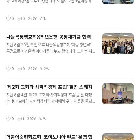
차 교육과정"을 모두 마쳤습니다. 오늘이 7월 1일이잖아
고, 확장해 가면 좋을 요소들이 있긴 하지만, 지금도 충분히
요. 마지막 교육이어서, 7월 한 달 예산도 같이 짜 보았는데
재밌게 게임을 즐길 수 있고, 더 나아가 토지가치를 공유하
요. 지난 한 달 열심히 교육받은 분들이어서 그런지 의지가
는 기본소득 세상을 드넓게 펼쳐보는 상상력을 품어볼 수
작성시간
0
0
2026. 7. 1.
남달랐습니다. 교육 마치고 한 분이 따로 오셔서 제 손을 꼭
있답니다!! 지금 바로 가까이 있는 분들과 삼삼오오 방을 만
잡으면서, 7월부터는 새롭게 한번 시작해 보려고 한다고
들어 주사위..
하시더라고요! 자활센터가 교육과 함께 진행하는 "6개월
나들목동행교회X희년은행 공동체기금 협력
저축 성공 프로젝트"에도 수강생 1/3 가량이 신청을 하셨
글 내용
다고 하니 대단한 참여입니다. 최종 10명 선정되신 분들의
지난 6월 28일 주일 오후 나들목동행교회 '아람 청년부'
성공도 기원합니다. 작년에는 90% 성공을 하셨다고 하는
특강으로 희년은행 이야기를 나누고 왔습니다. 교회는 지
데, 올해는 100%?!! 교육을 마치고 노원지역자활센터 팀
금 청년들을 위한 공동체 기금 사역을 준비하고 있습니다.
장님들과 점심도 함께하며 지난 교육과정 피드백도 서로
기금 운영에 관한 대략적인 초안은 나왔고, 이미 예산도 어
작성시간
0
0
2026. 6. 29.
나눴습니다. 교육 사이사이 수..
느 정도 확보된 상태입니다. 이제는 청년들과 여름 동안 수
차례 대화와 토론, 교육을 이어갈 계획이라고 합니다. 청년
들도 이 기금의 일원으로 참여하고, 이용하고, 운영의 주체
'제2회 교회와 사회적경제 포럼' 현장 스케치
가 되어야 하기 때문입니다. 그 첫 걸음으로 희년은행을 초
글 내용
대해 주셨습니다. 이날 만남에서 희년은행에 대한 소개와
지난 6월 4일 '제2회 교회와 사회적경제 포럼'을 잘 마쳤
함께, 희년은행과 나들목동행교회가 앞으로 어떻게 협력을
습니다. 교회와 사회적경제의 사이에서 우리 이웃을 돌보
맺어갈 것인지에 대한 구체적인 밑그림도 함께 그렸습니
는 새로운 길을 모색하는 의미 있는 시간이었습니다. 참석
다. 앞으로 만날 일, 함께 힘 모으는 순간들이 많아질 것 같
하신 모든 분들께 감사합니다. 각 발제 및 집담회를 영상으
작성시간
0
1
2026. 6. 9.
습니다. 자주 뵙기로 했습니다. ..
로 제작해 공유할 예정입니다. 포럼에 못 오신 분들도 관심
있으신 분들은 한 번씩 꼭 시청하시면 좋겠습니다. 국민일
보에 개재된 기사도 함께 공유합니다. https://www.kmi
더불어숲평화교회 '코이노니아 펀드' 운영 협
b.co.kr/article/view.asp?arcid=0029919263&co