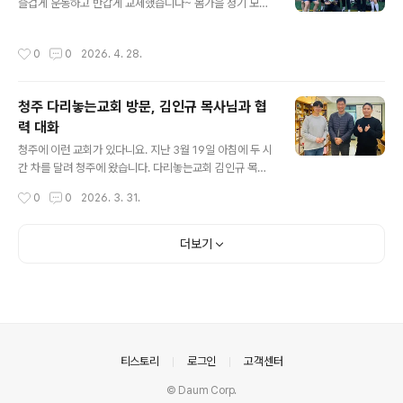
kr/com/kd-info.html#희년은행10주년
즐겁게 운동하고 반갑게 교제했습니다~ 봄가을 정기 모임
이 자리를 잡아가고 있는데요. 올 가을에는 평일 저녁 실내
풋살장을 빌려볼까 생각 중입니다~ 또 만나요!
작성시간
0
0
2026. 4. 28.
청주 다리놓는교회 방문, 김인규 목사님과 협
력 대화
글 내용
청주에 이런 교회가 있다니요. 지난 3월 19일 아침에 두 시
간 차를 달려 청주에 왔습니다. 다리놓는교회 김인규 목사
님을 만나 오후 반나절 긴 대화를 나눴습니다. 처음 뵀는데
작성시간
0
0
2026. 3. 31.
워낙 뜻이 잘 통하니 말도 끊이지 않고 술술 풀립니다. 20
30 청년들이 전체 교우의 대부분을 차지하는 젊은 교회,
목사님도 젊습니다. 이제 목회 10년차를 갓 넘겼다고 하십
더보기
니다. (사진 맨 왼쪽이 목사님이고, 오른쪽은 교회 집사님인
데, 희년은행의 오랜 조합원이시고, 오늘 만남에 다리를 놓
은 분이기도 합니다)교회 1층에는 제로 웨이스트(Zero W
aste) 마켓이 들어서 있습니다. 한켠에는 공유주방도 있습
니다. 교우들과 지역 이웃을 위한 작은 도서관도 마련해 놓
았습니다. 생태 환경 지속가능성을 생각하고, 이웃과의 공
의안내
티스토리
로그인
고객센터
존을 꿈꾸며, 교..
© Daum Corp.