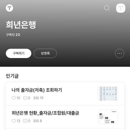
검색하기
티스토리
희년은행
구독자
20
구독하기
방명록
신고하기 레이어
열기
인기글
나의 출자금(저축) 조회하기
10
0
조회
19
희년은행 현황_출자금/조합원/대출금
13
0
조회
8