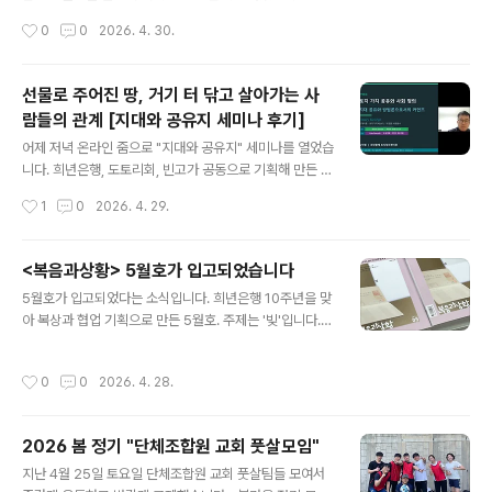
진 님은 작년에 교회로 함께 모이는 분들과 아산 송악면 농
작성시간
0
0
2026. 4. 30.
촌마을에 터를 잡고 집을 지어 살아가는 중입니다.어제 희
년은행 서버 시스템을 어떻게 업그레이드 할지, 또 서버와
연동해 회계 시스템을 어떻게 보완해 갈지 여러 상의도 하
선물로 주어진 땅, 거기 터 닦고 살아가는 사
고 협업 계획도 세웠습니다. AI 기술을 적극 활용하면, 전보
람들의 관계 [지대와 공유지 세미나 후기]
다 시간과 에너지를 훨씬 단축하면서 고효율, 고성능의 작
글 내용
업 결과물도 기대해 볼 수 있겠다는 기술 기반에 대한 검토
어제 저녁 온라인 줌으로 "지대와 공유지" 세미나를 열었습
도 함께 했습니다!!내친 김에 희년은행 앱 개발도 이제부터
니다. 희년은행, 도토리회, 빈고가 공동으로 기획해 만든 자
는 본격 시동을 걸어보자 포부를 다지기도 했습니다. 올해
리였고, 김덕영 희년함께 토지정의센터장님의 주 발제를
작성시간
1
0
2026. 4. 29.
중 회계와 서버 시스템을 AI 기반으로 고도화하고, 내년 목
시작으로 김윤상 교수님의 피드백, 빈고 책임활동가 김지
표로 앱도 개발하자는 것인데..
음 님의 논찬, 그리고 종합토론으로 이어지는 진행이었습
니다. 김덕영 센터장님은 발제에서 먼저 헨리 조지(Henry
<복음과상황> 5월호가 입고되었습니다
George)의 지대 이론을 소개했습니다. 토지는 누군가의
글 내용
5월호가 입고되었다는 소식입니다. 희년은행 10주년을 맞
노력으로 만들어진 것이 아닌 자연의 선물이기에 특정 개
아 복상과 협업 기획으로 만든 5월호. 주제는 '빚'입니다.
인이나 집단이 독점하게 내버려 두어서는 안된다는 것이
표지 디자인에 심혈을 기울이셨다는 후문이. 선택되지 못
헨리 조지의 기본 문제의식입니다. 헨리 조지는 이것을 타
한 B컷들에도 하나하나 묵직한 메시지가 담겨있는 듯합니
인의 몫을 침해하는 행위라고 보았습니다. 따라서 토지에
작성시간
0
0
2026. 4. 28.
다.5월호는 4/28부터 발송된다고 하네요. 어떤 글들, 콘텐
서 발생하는 이익, 즉 지대(Land Rent)는 사회 전체에 귀
츠들이 실렸을지 궁금하시죠? 복상 구독은 "사랑"이라고
속되어야 하며, 이를 환수하는 핵심..
들었습니다! 바로 구독하시고, 구매하시고, 온라인판에도
2026 봄 정기 "단체조합원 교회 풋살모임"
관심 가져 주세요~~ 복상 5월호 소식은 또 전해드리겠습
글 내용
니다!#복음과상황_정기구독 https://www.goscon.co.
지난 4월 25일 토요일 단체조합원 교회 풋살팀들 모여서