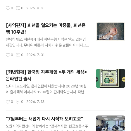
습니다. "네~ 십시일반 저축 동참해 주신 분들이 계셔서. ^
사역을 소개한 뒤로 세나무교회와 갖는 두 번째 만남이었
작성시간
0
0
2026. 8. 3.
^ OO 님의 저축금도..
는데요. 하반기에는 청년들 대상으로 3개월 동행 프로그램
을 진행해보는 것 적극적으로 검토해 보기로 했습니다. 작
년에 교회의 희년기금을 희년은행에 저축하신 것을 시작으
[사역편지] 희년을 일으키는 마중물, 희년은
로, 세나무교회와의 동행이 이어지고, 또 확장되고 있습니
행 10주년!
다. 만남의 효과는 여러 면에서 나타나고 있습니다. 지난 봄
글 내용
희년은행 사역을 자세히 소개받은 뒤로 가까이에서 돕는
안녕하세요. 희년함께에서 희년은행 사역을 맡고 있는 김
한 청년을 희년은행 재무상담-동행 프로그램으로 연결해
재광입니다. 무더위 때문에 지치기 쉬운 날들이 이어지고
주신 집사님도 계셨는데요. 그 청년은 3개월 동안 성실하
있습니다. 부디 7-8월 한 여름 건강하게 잘 보내시기를 바
작성시간
0
0
2026. 7. 31.
게 재무관리 과정을 완주했고, 돈의 흐름을 읽고 ..
랍니다. 2026년은 희년은행에게 있어서 자못 특별한 해입
니다. 2016년 4월에 출범한 희년은행 사역이 햇수로 10
년을 꽉 채웠습니다. 강산도 변한다는 시절, 그 첫 막을 다
[희년함께] 한국형 지주게임 <두 개의 세상>
지나온 셈입니다.10년 전 희년은행은 강원도 춘천 예수촌
온라인판 출시
교회의 제안을 받고 첫발을 내딛게 되었습니다. 청년 지체
글 내용
한 명을 돕고자 했던 공동체의 뜻과 마음이 희년은행이라
드디어 보드게임, 온라인판이 나왔습니다! 2020년 10월
는 사역의 밑거름 된 것입니다.초기에 희년함께 여러 회원
에 출시해서 이제까지 1200권이 판매되었습니다. 작년에
분들이 조합원으로 동참해 주셨습니다. 저마다의 여윳돈을
시즌1을 종료하고, 온라인판 출시를 염두에 두고 있었는데,
작성시간
0
0
2026. 7. 13.
묻고 따질 것 없는 기금으로 3년, 5년 꽤 긴 기간 동안 희년
희년함께 운영위원이자, 10년 이상 IT업계에서 개발자로
은행에 예치해 주셨습니다...
일하고 계시는 이종욱 님께서 그동안 틈틈이 시간을 쪼개,
온라인판 개발을 하고 계셨더라고요. 며칠 전 시판을 공유
"7월부터는 새롭게 다시 시작해 보려고요"
해 주셨고, 오늘(7/13) 아침 희년함께 활동가 4명이 직접
글 내용
노원지역자활센터와 함께하는 "경제적자활-현금흐름 4주
방을 만들어 온라인판 경험을 해보았습니다! 아직 더 다듬