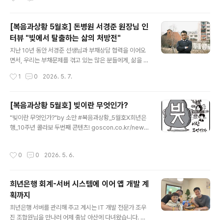
과정의 일환입니다. 그래서인지 아침 이른 시간임에도 불
니다!), 교회 안에서 오늘 이야기 나눈 내용들 가지고 논의
구하고 오신 분들 눈빛이 총총, 질문도..
를 한 뒤에 다시 만나기로 했습니다. 한 교회 한 교회 이렇
[복음과상황 5월호] 돈병원 서경준 원장님 인
게 연결되고, 뜻 있는 기금이 조성되는데 희년은행과 긴밀
터뷰 "빚에서 탈출하는 삶의 처방전"
하게 협력해 갈 수 있어서 감사합니다!! 나들목동행교회와
글 내용
의 협력의 걸음도 힘차게 내딛겠습니다!! 반갑고 기대됩니
지난 10년 동안 서경준 선생님과 부채상담 협력을 이어오
다~
면서, 우리는 부채문제를 겪고 있는 많은 분들에게, 삶을 담
보로 하는 부채는 있을 수 없고, 채무 상환보다 더 중요한
작성시간
1
0
2026. 5. 7.
것은 언제나 생활이라고 강조해 왔습니다. 그동안의 선생
님의 부채 상담 철학과 스토리를 정민호 기자님이 인터뷰
로 조명하고 정리해 주셨네요! 일독을 권해 드립니다!#복
[복음과상황 5월호] 빚이란 무엇인가?
음과상황_5월호X희년은행_10주년 콜라보 세번째 콘텐츠!
글 내용
"빚이란 무엇인가?"by 소만 #복음과상황_5월호X희년은
*인터뷰 글 전문 보기https://www.goscon.co.kr/new
행_10주년 콜라보 두번째 콘텐츠! goscon.co.kr/news/
s/articleView.html?idxno=42103&fbclid=IwY2xja
articleView.html?idxno=42105 빚이란 무엇인가 - 복
wRpPPtleHRuA2FlbQIxMQBzcnRjBmFwcF9pZB
음과상황소만(천정연)벼 이삭이 알알이 차오르고 연둣빛
AyMjIwMzkxNzg4MjAwODkyAAEe6Ai4umEqzG
작성시간
0
0
2026. 5. 6.
잎사귀가 초록으로 물들어가는 아름다운 절기 ‘소만’(小
hSfgQUMFYH0gQ6Sksn..
滿)처럼, 삶이 소소하고 충만하길 바라는 마음으로 지은 필
명. 신문방송학과 시각디자www.goscon.co.kr
희년은행 회계-서버 시스템에 이어 앱 개발 계
획까지
글 내용
희년은행 서버를 관리해 주고 계시는 IT 개발 전문가 조우
진 조합원님을 만나러 어제 충남 아산에 다녀왔습니다. 우