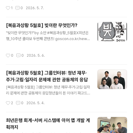
보로 하는 부채는 있을 수 없고, 채무 상환보다 더 중요한
작성시간
1
0
2026. 5. 7.
것은 언제나 생활이라고 강조해 왔습니다. 그동안의 선생
님의 부채 상담 철학과 스토리를 정민호 기자님이 인터뷰
로 조명하고 정리해 주셨네요! 일독을 권해 드립니다!#복
[복음과상황 5월호] 빚이란 무엇인가?
음과상황_5월호X희년은행_10주년 콜라보 세번째 콘텐츠!
글 내용
"빚이란 무엇인가?"by 소만 #복음과상황_5월호X희년은
*인터뷰 글 전문 보기https://www.goscon.co.kr/new
행_10주년 콜라보 두번째 콘텐츠! goscon.co.kr/news/
s/articleView.html?idxno=42103&fbclid=IwY2xja
articleView.html?idxno=42105 빚이란 무엇인가 - 복
wRpPPtleHRuA2FlbQIxMQBzcnRjBmFwcF9pZB
음과상황소만(천정연)벼 이삭이 알알이 차오르고 연둣빛
AyMjIwMzkxNzg4MjAwODkyAAEe6Ai4umEqzG
작성시간
0
0
2026. 5. 6.
잎사귀가 초록으로 물들어가는 아름다운 절기 ‘소만’(小
hSfgQUMFYH0gQ6Sksn..
滿)처럼, 삶이 소소하고 충만하길 바라는 마음으로 지은 필
명. 신문방송학과 시각디자www.goscon.co.kr
[복음과상황 5월호] 그룹인터뷰: 청년 재무·
주거·고립·일자리 문제에 관한 공동체의 응답
글 내용
[복음과상황 5월호] 그룹인터뷰: 청년 재무·주거·고립·일자
리 문제에 관한 공동체의 응답청년들의 돈 이야기 파고드
는 목회자 4인 교회 안에서는 돈 이야기를 잘 꺼내지 않습
작성시간
2
0
2026. 5. 4.
니다. ‘덕이 안 된다’ ‘관계를 해친다’ ‘욕심을 부추긴다’ 등
의 이유로 돈 문제를 쉬쉬하는 것이 암묵적인 룰처럼 여겨
졌고, 그사이 이 문제는 점차 음성화되었습니다. 그러다 보
희년은행 회계-서버 시스템에 이어 앱 개발 계
니 악화(bad money)가 양화(good money)를 쫓아내
획까지
듯, 오히려 악취 나는 돈 문제가 불거져 교회 전체의 신뢰를
글 내용