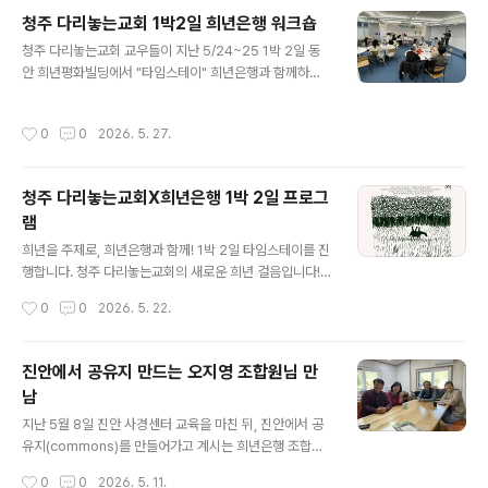
팅을 진행하기로 했습니다.'코이노니아 펀드'는 긴급자금이
청주 다리놓는교회 1박2일 희년은행 워크숍
필요해진 더불어숲평화교회 교우들이 경제적 도움을 받을
글 내용
청주 다리놓는교회 교우들이 지난 5/24~25 1박 2일 동
수 있도록 하기 위해 만들어진 공동체 기금입니다. 교우들
안 희년평화빌딩에서 "타임스테이" 희년은행과 함께하는
의 자발적인 후원으로 운영되고, 사용자의 상황 및 판단에
캠프를 진행했습니다. 모임을 시작하며, "희년, 오늘 우리
따라 이자, 기한 및 기타 제약 없이 자유롭게 상환하도록 하
가 희년을 이룬다는 것의 의미, 나에게 찾아온 희년 이야
고 있습니다. 희년은행과의 협력을 통해, 그 과정이 더 투명
작성시간
0
0
2026. 5. 27.
기"에 대해서 서로 이야기를 나눴습니다. 첫날 첫 모임에서
하고 지속가능하며 확장되기를 바라고 있습니다. 이러한
부터 대화에 막힘이 없는 것 같습니다. 이틀 동안 꽤 많은
연대의 결실이 귀하게 맺혀가기를 소망합..
이야기가 오고갈 거 같습니다. 이렇게 희년을 실제 삶 속에
청주 다리놓는교회X희년은행 1박 2일 프로그
서, 관계를 통해, 공동체 안에서 풀어가려는 시도에 큰 박수
램
와 응원을 보냅니다. 다리놓는교회 타임스테이 이튿날, 교
글 내용
우들은 자신의 현금흐름을 체크하며 돈에 끌려다니는 객체
희년을 주제로, 희년은행과 함께! 1박 2일 타임스테이를 진
가 아닌 돈을 관리하는 주체로 자신을 새롭게 인식합니다.
행합니다. 청주 다리놓는교회의 새로운 희년 걸음입니다!
이어서 공동체가 어떻게 서로의 삶을 살피고 돌볼 수 있을
"희년을 실천하는 교회"를 전체 주제로 하였습니다. 1박 2
작성시간
0
0
2026. 5. 22.
것인가를 놓고 실제적인 아..
일 동안 서울로 올라와서, 희년평화빌딩에서 희년을 주제
로, 너와 나, 우리의 희년실천, 특히 희년은행과 함께하는
여러 워크숍을 다채롭게 진행하기로 하였습니다! 희년은행
진안에서 공유지 만드는 오지영 조합원님 만
으로서는 너무 뜻깊은 기회입니다! 한 공동체가 이렇게 뜻
남
을 모아 희년을 실천하기로 다짐하고, 희년은행과 더불어
글 내용
동행을 하려고 마음을 먹었습니다. 귀한 손내밈에 감사드
지난 5월 8일 진안 사경센터 교육을 마친 뒤, 진안에서 공
립니다~ 이번 타임스테이에서 깊이 대화하고, 넓게 상상하
유지(commons)를 만들어가고 계시는 희년은행 조합원
고, 연대와 협력의 끈을 단단히 매겠습니다! 5월말에 뵐게
오지영 님도 반갑게 만나고 돌아왔습니다. 문화공간 담쟁
작성시간
0
0
2026. 5. 11.