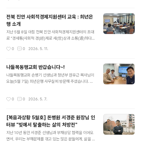
요~~
이는 나와 이웃, 마을 모두를 이롭게 하기 위한 갖가지 새로
운 도전을 펼치는 실험의 장입니다. 사회적농업을 실천하
며, 이웃돌봄 활동을 다채롭게 열고, 공유사무실, 공유숙박,
전북 진안 사회적경제지원센터 교육 : 희년은
공유작업실 등 터전과 공간의 가치를 모두와 함께 향유하
행 소개
고자 합니다. 더불어 공유경제 썸썸을 통해 자원순환실험,
글 내용
사회적자본 구축 프로젝트도 벌이고 있습니다. 오지영 님
지난 5월 8일 아침 전북 진안 사회적경제지원센터의 초대
은 20대 청년 시절, 부산에서 성토모를 처음 접한 뒤로 희
로 "경세통(사회적 경(經)제로 세(世)상과 소통(通)하다)"
년함께 회원으로 오래 활동하시다가 희년은행 출범과 함께
교육 네번째 시간 ▲공동체 금융활동 ‘희년은행’ 이야기 를
작성시간
0
0
2026. 5. 11.
조합원으로도 가입해 꾸준히 활동 참여를 해 오셨는데요.
나누고 돌아왔습니다. 진안 사경센터에는 총 90여 개의 사
처음 가입할 때 남편 분과 '잃어도..
회적경제·사회적기업·마을기업 등이 연결되어 있다고 합니
다. 공공의 이익을 도모하고, 상생의 가치를 추구하는 지역
나들목동행교회 반갑습니다~!
의 주민 활동가들은 어떻게 하면 우리의 활동이 지속가능
글 내용
나들목동행교회 손병기 선생님과 청년부 원유근 목사님이
하게 펼쳐질 수 있을까를 고민하고 있었습니다. 그 방편으
오늘(5월 7일) 희년은행 사무실에 방문해 주셨습니다. 교
로 사회적금융을 들여다보기 시작했고, 올 하반기부터는
회 안 청년들을 위한 기금 조성을 검토 중이라고 하시면서,
본격적으로 대안적 자조금융 운동을 구체화해 보려고 계획
희년은행과의 협력 모델을 같이 구상해 보기로 했습니다.
도 세우고 있습니다. 희년은행 사례를 주목해 보신 것은 그
작성시간
0
0
2026. 5. 7.
여러가지 협력모델을 소개해 드렸고(참 할 이야기가 많습
과정의 일환입니다. 그래서인지 아침 이른 시간임에도 불
니다!), 교회 안에서 오늘 이야기 나눈 내용들 가지고 논의
구하고 오신 분들 눈빛이 총총, 질문도..
를 한 뒤에 다시 만나기로 했습니다. 한 교회 한 교회 이렇
[복음과상황 5월호] 돈병원 서경준 원장님 인
게 연결되고, 뜻 있는 기금이 조성되는데 희년은행과 긴밀
터뷰 "빚에서 탈출하는 삶의 처방전"
하게 협력해 갈 수 있어서 감사합니다!! 나들목동행교회와
글 내용
의 협력의 걸음도 힘차게 내딛겠습니다!! 반갑고 기대됩니
지난 10년 동안 서경준 선생님과 부채상담 협력을 이어오
다~
면서, 우리는 부채문제를 겪고 있는 많은 분들에게, 삶을 담