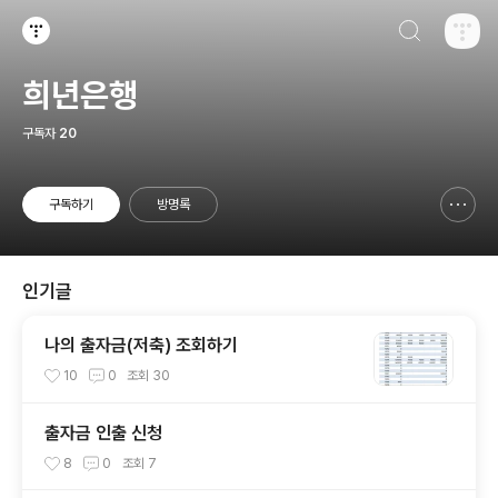
검색하기
티스토리
희년은행
구독자
20
구독하기
방명록
신고하기 레이어
열기
인기글
나의 출자금(저축) 조회하기
10
0
조회
30
출자금 인출 신청
8
0
조회
7