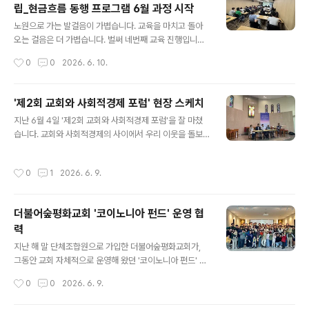
립_현금흐름 동행 프로그램 6월 과정 시작
며 희년은행의 성장 과정을 함께해 왔습니다. 처음에는 작
글 내용
은 저축의 마음으로 시작했지만, 시간이 흐르면서 누군가
노원으로 가는 발걸음이 가볍습니다. 교육을 마치고 돌아
를 돕는 일에 함께 참여하고 있다는 의미가 더 크게 다가왔
오는 걸음은 더 가볍습니다. 벌써 네번째 교육 진행입니다.
다고 말합니다.부산에서 살면서 특수교사로서 장애 학생들
노원지역자활센터X희년은행 콜라보, 경제적자립을 위한
작성시간
0
0
2026. 6. 10.
의 삶을 곁에서 지원하고, 희년함께와 희년은행 안에서 희
현금흐름관리 4주차 교육과정이 이번 6월 또 새롭게 문을
년의 가치를 실천해 온 강현진 회원. 희년함..
열었습니다. 이번에도 서른 명 정도 되는 분들과 6월 한 달
진하게 만납니다. 매주 수요일 오전 3시간, 현금흐름 관리
'제2회 교회와 사회적경제 포럼' 현장 스케치
방법도 배우고 실습 과정도 함께합니다! 오늘도 분위기가
글 내용
지난 6월 4일 '제2회 교회와 사회적경제 포럼'을 잘 마쳤
좋습니다~ 한 달 동행 통해, 한 분 한 분 확실한 도움 얻으
습니다. 교회와 사회적경제의 사이에서 우리 이웃을 돌보
시길 바랍니다! 돈에 끌려다니지 않고, 채무의 악순환에서
는 새로운 길을 모색하는 의미 있는 시간이었습니다. 참석
도 벗어나고, 그렇게 돈으로부터 자유롭게, 알맞게 쓰면서
하신 모든 분들께 감사합니다. 각 발제 및 집담회를 영상으
적절하게 관리하는 법 배워 가시도록 옆에서 돕겠습니다.
작성시간
0
1
2026. 6. 9.
로 제작해 공유할 예정입니다. 포럼에 못 오신 분들도 관심
노원 지역에서 자활근로로 '싱글벙글 모두의 부업 사업
있으신 분들은 한 번씩 꼭 시청하시면 좋겠습니다. 국민일
단'에서, '편의점 사업단'에서, ..
보에 개재된 기사도 함께 공유합니다. https://www.kmi
더불어숲평화교회 '코이노니아 펀드' 운영 협
b.co.kr/article/view.asp?arcid=0029919263&co
력
de=61171811&cp=nv&fbclid=IwY2xjawSUgBlle
글 내용
HRuA2FlbQIxMABicmlkETFzd0ZGMGE3ZURiQX
지난 해 말 단체조합원으로 가입한 더불어숲평화교회가,
ZIQ3VSc3J0YwZhcHBfaWQQMjIyMDM5MTc4O
그동안 교회 자체적으로 운영해 왔던 '코이노니아 펀드' 전
DIwMDg5MgABHhDP..
액을 희년은행에 저축하고, 앞으로 기금 운영과 관련해 희
작성시간
0
0
2026. 6. 9.
년은행과 전격적으로 협력하기로 했습니다. 감사한 연대입
니다! 오는 금요일 교회 펀드 담당자와 세부 협약을 위한 미