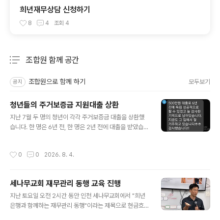
희년재무상담 신청하기
8
4
조회
4
조합원 함께 공간
분류 전체보기
주요 글 목록
조합원으로 함께 하기
모두보기
공지
청년들의 주거보증금 지원대출 상환
글 내용
지난 7월 두 명의 청년이 각각 주거보증금 대출을 상환했
습니다. 한 명은 6년 전, 한 명은 2년 전에 대출을 받았습니
다. 이렇게 상환 후 문자까지 보내주어 반갑고 감사하네요.
희년은행 조합원 분들이 십시일반 저축으로 모아주신 공적
작성시간
0
0
2026. 8. 4.
자금이 이렇게 청년들이 안심하고 지낼 독립 주거 공간을
마련하는데 잘 쓰였다가 다시 돌아오고 있습니다. 기금은
이제 또 다른 청년들을 위해 쓰이겠지요! 6년 전에 대출받
세나무교회 재무관리 동행 교육 진행
은 청년은 지난 6년 동안 희년은행에 꾸준히 저축을 해서
글 내용
모은 돈으로 상환을 하셔서 더 뜻깊습니다. 계속 같은 집에
지난 토요일 오전 2시간 동안 인천 세나무교회에서 "희년
서 지내면서, 보증금이 될 수 있는 목돈을 희년은행 저축을
은행과 함께하는 재무관리 동행"이라는 제목으로 현금흐름
통해 마련해 놓은 겁니다! 그분께 이렇게 답신을 보내드렸
관리 교육을 진행했습니다. 4월초 주일 예배에서 희년은행