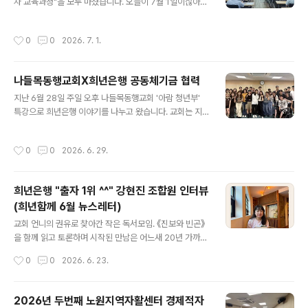
차 교육과정"을 모두 마쳤습니다. 오늘이 7월 1일이잖아
고, 확장해 가면 좋을 요소들이 있긴 하지만, 지금도 충분히
요. 마지막 교육이어서, 7월 한 달 예산도 같이 짜 보았는데
재밌게 게임을 즐길 수 있고, 더 나아가 토지가치를 공유하
요. 지난 한 달 열심히 교육받은 분들이어서 그런지 의지가
는 기본소득 세상을 드넓게 펼쳐보는 상상력을 품어볼 수
작성시간
0
0
2026. 7. 1.
남달랐습니다. 교육 마치고 한 분이 따로 오셔서 제 손을 꼭
있답니다!! 지금 바로 가까이 있는 분들과 삼삼오오 방을 만
잡으면서, 7월부터는 새롭게 한번 시작해 보려고 한다고
들어 주사위..
하시더라고요! 자활센터가 교육과 함께 진행하는 "6개월
나들목동행교회X희년은행 공동체기금 협력
저축 성공 프로젝트"에도 수강생 1/3 가량이 신청을 하셨
글 내용
다고 하니 대단한 참여입니다. 최종 10명 선정되신 분들의
지난 6월 28일 주일 오후 나들목동행교회 '아람 청년부'
성공도 기원합니다. 작년에는 90% 성공을 하셨다고 하는
특강으로 희년은행 이야기를 나누고 왔습니다. 교회는 지
데, 올해는 100%?!! 교육을 마치고 노원지역자활센터 팀
금 청년들을 위한 공동체 기금 사역을 준비하고 있습니다.
장님들과 점심도 함께하며 지난 교육과정 피드백도 서로
기금 운영에 관한 대략적인 초안은 나왔고, 이미 예산도 어
작성시간
0
0
2026. 6. 29.
나눴습니다. 교육 사이사이 수..
느 정도 확보된 상태입니다. 이제는 청년들과 여름 동안 수
차례 대화와 토론, 교육을 이어갈 계획이라고 합니다. 청년
들도 이 기금의 일원으로 참여하고, 이용하고, 운영의 주체
희년은행 "출자 1위 ^^" 강현진 조합원 인터뷰
가 되어야 하기 때문입니다. 그 첫 걸음으로 희년은행을 초
(희년함께 6월 뉴스레터)
대해 주셨습니다. 이날 만남에서 희년은행에 대한 소개와
글 내용
함께, 희년은행과 나들목동행교회가 앞으로 어떻게 협력을
교회 언니의 권유로 찾아간 작은 독서모임. 《진보와 빈곤》
맺어갈 것인지에 대한 구체적인 밑그림도 함께 그렸습니
을 함께 읽고 토론하며 시작된 만남은 어느새 20년 가까운
다. 앞으로 만날 일, 함께 힘 모으는 순간들이 많아질 것 같
시간이 되었습니다. 함께 책을 읽고, 밥을 나누고, 서로의
작성시간
0
0
2026. 6. 23.
습니다. 자주 뵙기로 했습니다. ..
집을 오가며 삶을 나누었던 시간들은 부산희년함께 모임의
소중한 기억으로 남아 있습니다.그 인연은 자연스럽게 희
년은행으로도 이어졌습니다. 2016년 희년은행 출범과 함
2026년 두번째 노원지역자활센터 경제적자
께 출자를 시작한 강현진 회원은 지금까지 꾸준히 참여하