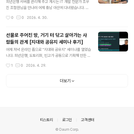
떨어뜨리는 사례를 우리는 자주 마주합니다. '희년은행'은
희년은행 서버를 관리해 주고 계시는 IT 개발 전문가 조우
지난 10년간 사역을 하면서 여러 교회와 개인이돈을 선하
진 조합원님을 만나러 어제 충남 아산에 다녀왔습니다. 우
게 사용하는 다양한 사례를 만나왔습니다. 공동의 기금을
진 님은 작년에 교회로 함께 모이는 분들과 아산 송악면 농
작성시간
0
0
2026. 4. 30.
모아 교우들을 돕는 경우는 부지기수였고, 이것을 하나의
촌마을에 터를 잡고 집을 지어 살아가는 중입니다.어제 희
시스템으로 정착시..
년은행 서버 시스템을 어떻게 업그레이드 할지, 또 서버와
연동해 회계 시스템을 어떻게 보완해 갈지 여러 상의도 하
선물로 주어진 땅, 거기 터 닦고 살아가는 사
고 협업 계획도 세웠습니다. AI 기술을 적극 활용하면, 전보
람들의 관계 [지대와 공유지 세미나 후기]
다 시간과 에너지를 훨씬 단축하면서 고효율, 고성능의 작
글 내용
업 결과물도 기대해 볼 수 있겠다는 기술 기반에 대한 검토
어제 저녁 온라인 줌으로 "지대와 공유지" 세미나를 열었습
도 함께 했습니다!!내친 김에 희년은행 앱 개발도 이제부터
니다. 희년은행, 도토리회, 빈고가 공동으로 기획해 만든 자
는 본격 시동을 걸어보자 포부를 다지기도 했습니다. 올해
리였고, 김덕영 희년함께 토지정의센터장님의 주 발제를
작성시간
1
0
2026. 4. 29.
중 회계와 서버 시스템을 AI 기반으로 고도화하고, 내년 목
시작으로 김윤상 교수님의 피드백, 빈고 책임활동가 김지
표로 앱도 개발하자는 것인데..
음 님의 논찬, 그리고 종합토론으로 이어지는 진행이었습
니다. 김덕영 센터장님은 발제에서 먼저 헨리 조지(Henry
더보기
George)의 지대 이론을 소개했습니다. 토지는 누군가의
노력으로 만들어진 것이 아닌 자연의 선물이기에 특정 개
인이나 집단이 독점하게 내버려 두어서는 안된다는 것이
헨리 조지의 기본 문제의식입니다. 헨리 조지는 이것을 타
인의 몫을 침해하는 행위라고 보았습니다. 따라서 토지에
서 발생하는 이익, 즉 지대(Land Rent)는 사회 전체에 귀
의안내
티스토리
로그인
고객센터
속되어야 하며, 이를 환수하는 핵심..
© Daum Corp.