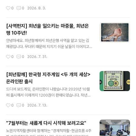
습니다. "네~ 십시일반 저축 동참해 주신 분들이 계셔서. ^
사역을 소개한 뒤로 세나무교회와 갖는 두 번째 만남이었
작성시간
0
0
2026. 8. 3.
^ OO 님의 저축금도..
는데요. 하반기에는 청년들 대상으로 3개월 동행 프로그램
을 진행해보는 것 적극적으로 검토해 보기로 했습니다. 작
년에 교회의 희년기금을 희년은행에 저축하신 것을 시작으
[사역편지] 희년을 일으키는 마중물, 희년은
로, 세나무교회와의 동행이 이어지고, 또 확장되고 있습니
행 10주년!
다. 만남의 효과는 여러 면에서 나타나고 있습니다. 지난 봄
글 내용
희년은행 사역을 자세히 소개받은 뒤로 가까이에서 돕는
안녕하세요. 희년함께에서 희년은행 사역을 맡고 있는 김
한 청년을 희년은행 재무상담-동행 프로그램으로 연결해
재광입니다. 무더위 때문에 지치기 쉬운 날들이 이어지고
주신 집사님도 계셨는데요. 그 청년은 3개월 동안 성실하
있습니다. 부디 7-8월 한 여름 건강하게 잘 보내시기를 바
작성시간
0
0
2026. 7. 31.
게 재무관리 과정을 완주했고, 돈의 흐름을 읽고 ..
랍니다. 2026년은 희년은행에게 있어서 자못 특별한 해입
니다. 2016년 4월에 출범한 희년은행 사역이 햇수로 10
년을 꽉 채웠습니다. 강산도 변한다는 시절, 그 첫 막을 다
[희년함께] 한국형 지주게임 <두 개의 세상>
지나온 셈입니다.10년 전 희년은행은 강원도 춘천 예수촌
온라인판 출시
교회의 제안을 받고 첫발을 내딛게 되었습니다. 청년 지체
글 내용
한 명을 돕고자 했던 공동체의 뜻과 마음이 희년은행이라
드디어 보드게임, 온라인판이 나왔습니다! 2020년 10월
는 사역의 밑거름 된 것입니다.초기에 희년함께 여러 회원
에 출시해서 이제까지 1200권이 판매되었습니다. 작년에
분들이 조합원으로 동참해 주셨습니다. 저마다의 여윳돈을
시즌1을 종료하고, 온라인판 출시를 염두에 두고 있었는데,
작성시간
0
0
2026. 7. 13.
묻고 따질 것 없는 기금으로 3년, 5년 꽤 긴 기간 동안 희년
희년함께 운영위원이자, 10년 이상 IT업계에서 개발자로
은행에 예치해 주셨습니다...
일하고 계시는 이종욱 님께서 그동안 틈틈이 시간을 쪼개,
온라인판 개발을 하고 계셨더라고요. 며칠 전 시판을 공유
"7월부터는 새롭게 다시 시작해 보려고요"
해 주셨고, 오늘(7/13) 아침 희년함께 활동가 4명이 직접
글 내용
노원지역자활센터와 함께하는 "경제적자활-현금흐름 4주
방을 만들어 온라인판 경험을 해보았습니다! 아직 더 다듬