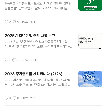
운동하고 싶은 분들 모두 오세요~**희년은행 단체조합원
적 의의”논찬: 김지음 빈고 책임활동가(『자본의 바깥』저
봄철 풋살모임** 4월 25일(토) 오후 1시~3시 서대문 돌
자)"지대 환수와 자산 공유는 어떻게 결합될 수 있는가"토
산구장에서 엽니다.여성팀, 남성팀 각각 개별경기로 진행
론: "지대 환수와 공유지 구축의 접점 모색"#희년은행 과 #
되며, 순위 경쟁 없는 친선 게임입니다. 회비는 팀별 3만원,
도토리회, #빈고 가 함께 기획하고 공동으로 주최하는 세
작성시간
0
0
2026. 3. 31.
한 교회에서 두 팀 참가할 시 5만원입니다. 개인으로 오시
미나입니다.작년 봄부터 시작했고, 1년에 2회 봄과 가을 정
는 분들은 참가비 없이 오셔도 됩니다. 현장에서 팀 구성 얼
기 세미나로 진행..
마든지 할 수 있고, 6대6 경기장 두 면을 빌려서 여유롭게
2025년 희년은행 연간 사역 보고
뛸 수 있습니다!참가 문의는 아래 연락처로 해 주시면 됩니
글 내용
다~ 그럼 한 달 뒤 따듯한 봄날 운동장에서 뵙겠습니다~~
2025년 희년은행 연간 사역 보고 자료를 공유해 드립니
^^ ■참가문의: 010-4333-4907 희년은행 김재광■서
다. 희년은행은 교회와 그리스도인 들이 함께 만들어가는
대문 돌산구장 찾아오는 길https://blog.naver.com/zu
연대 금융 네트워크입니다.2025년에도 연대의 힘을 체험
ckcorp/222441052760
할 수 있는 여러 만남들이 있었습니다. 조합원들의 십시일
작성시간
1
0
2026. 3. 31.
반 저축과 이를 기반으로 하는 공적기금의 선순환!단체조
합원 교회 청년들과의 재무관리 동행, 또 생활안전망 프로
젝트. 교회와 사회적경제, 커먼즈 금융지원 사업, 노원지역
2026 정기총회를 개최합니다 (2/26)
자활센터 경제적자활 교육,대안금융 조직들과의 폭넓은 연
글 내용
대와 협력, 다양한 조합원 네트워크 활동 등다양한 기회와
2026 희년함께 총회에 초대합니다 일시: 2월 26일(목)
지속가능성을 발견한 한 해였습니다. 지난 한 해 희년은행
저녁 7시 30분 장소: 희년평화빌딩 평화마당 토지정의운
과 함께해 주셔서 감사합니다!2026년에도 좋은 기회 얻어
동 40주년을 지나,희년은행 10주년을 맞는 해.우리는 다
반갑게 뵙고, 또 뜻 있게 협력해 갈 수 있기를 바랍니다.감
시 한 번 묻습니다.“소유는 어디까지이고, 나눔은 어디서부
작성시간
0
0
2026. 2. 12.
사합니다. 2025 희년은행 연간 ..
터인가?” 사도행전은 초대교회 이야기를 이렇게 전합니
다.“믿는 사람이 다 함께 모든 것을 서로 통용하고,각 사람