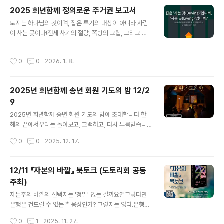
의 필요를 따라 나누어 주었다.”희년은행의 지난 10년은,
2025 희년함께 정의로운 주거권 보고서
이 오래된 이야기가 지금 여기에서도 계속되고 있음을 증
글 내용
명해 왔습니다. ‘커먼즈(commons)’—공유지, 그리고 총
토지는 하나님의 것이며, 집은 투기의 대상이 아니라 사람
유.낯선 개념처럼 보이지만,우리는 이미 그것을 이야기로
이 사는 곳이다!전세 사기의 절망, 쪽방의 고립, 그리고 청
알고 있고우리의 미래가 소유를 넘어 공유로,공유를 넘어
년들의 불안... 이 반(反)희년적인 현실 앞에서 교회와 그리
총유로 나아가야 함을 함께 그려왔습니다. 이번 총회는그
스도인은 무엇을 해야 할까요?2025년 희년함께가 모색한
작성시간
0
0
2026. 1. 8.
길 위에 선 우리의 발걸음을 함..
'정의로운 주거권' 관련 활동(희년교육 세미나 1년 과정, 논
의, 활동) 보고서를 정리했습니다. * 정의로운 주거권 보고
서 바로 보기 링크(클릭) 이제 이 보고서를 나침반 삼아, ‘토
2025년 희년함께 송년 회원 기도의 밤 12/2
지 정의’라는 기초 위에 ‘주거권’이라는 집을 어떻게 지을지
9
2026년의 구체적인 전략을 함께 모색하려 합니다. 희년의
글 내용
‘깊은 거주’를 향한 전략적 논의의 장에 지혜를 더해 주십시
2025년 희년함께 송년 회원 기도의 밤에 초대합니다 한
오. 일시: 2026년 1월 8일(목) 저녁 7:30장소: 온라인 줌
해의 끝에서우리는 돌아보고, 고백하고, 다시 부름받습니
(Zoom)대상: 희년함께 회원 * 2025 ..
다.12월 29일(월) 저녁 7시 30분 희년평화빌딩 평화마당
작성시간
0
0
2025. 12. 17.
에서 열립니다.김홍일 신부님께서 전체 기도회를 인도해
주십니다.“내가 이제 새 일을 하려 한다.” (이사야 43장)준
비하고 있는 모임의 순서는 아래와 같습니다. 여는 기도와
12/11 『자본의 바깥』 북토크 (도토리회 공동
찬양차별 없는 하나 됨, 그리스도 안에서의 형제자매 됨을
주최)
다시 고백합니다. 침묵과 성찰지난 1년,우리가 한 사람의
글 내용
그리스도인으로, 희년의 일꾼으로, 우리가 속한 공동체의
자본주의 바깥의 선택지는 '정말' 없는 걸까요?"그렇다면
구성원으로, 그리고 한 사람의 시민으로 어떻게 살아왔는
은행은 건드릴 수 없는 철옹성인가? 그렇지는 않다.은행이
가를 돌아보는 시간입니다. 그룹 나눔 & 중보말하고, 듣고,
계약의 집적이라면 계약 자체를 변경하면 어떨까?우리가
작성시간
0
1
2025. 11. 27.