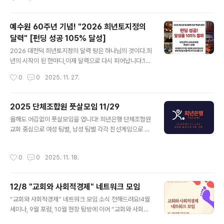
서로를 위해 기도합니다.한 사람의 이야기가 공동체의 기
새로운 은행을 만들고 새로운 계약을 만들어 간다.그리고
도가 됩니다. 말씀 묵상 & ..
기존의 은행에 있던 계약들을 옮겨온다.다시 말해 은행을
조금씩 옮겨오는 것이다." 와 공동으로 공부 모임을 엽니다.
예수원 60주년 기념! "2026 희년토지정의
와 빈고의 김지음 활동가가 최근에 펴낸 책 『자본의 바깥』
달력" [펀딩 성공 105% 달성]
을 읽고 함께 대화 나눕니다.북토크는 12월 11일(목) 저녁
글 내용
7시 충남 홍성 홍동마을 '지역센터마을활력소'에서 열리
2026 대천덕 희년토지정의 달력 땅은 하나님의 것이다.희
고,오프라인 참가가 어려운 분들을 위한 온라인(ZOOM)
년의 시작이 된 한마디,이제 달력으로 다시 피어납니다.19
을 참여도 열어놓고 있습니다.김지음 님의 책에 관련한 이
65년, 강원도 태백 깊은 산골에서대천덕 신부님은 복음의
작성시간
0
0
2025. 11. 27.
야기를 먼저 듣고,독자들, 도토리회&희년은행 회원들의 질
한가운데서 이렇게 선포했습니다. "땅은 하나님의 것이
의와 토론으로 나머지 진행이 이어..
다"그 한마디는 희년의 시작이었고,정의와 화해, 생명과 공
동체를 향한 새로운 길의 출발이었습니다. 이제 예수원 설
2025 단체조합원 풋살모임 11/29
립 60주년을 맞은 2025년,그 말씀을 다시 기억하며,《20
글 내용
올해도 어김없이 풋살모임을 엽니다! 희년은행 단체조합원
26 대천덕 희년토지정의 달력》으로그날의 복음이 다시 피
교회 중심으로 여성 팀별, 남성 팀별 각각 친선게임으로 진
어납니다. 한 장, 한 달, 한 해 — 희년의 시간으로예수원과
행되며, 단체조합원이 아닌 팀들도 참여 가능합니다.11/29
희년함께가 공동으로 제작한《2026 희년토지정의 달력 》
(토) 오전 11시~오후 1시까지 2시간 동안 운동하고, 구장
은예수원과 대천덕 신부님의 희년정신을 기억하고 이어가
작성시간
0
0
2025. 11. 18.
은 '서대문 돌산구장' A면과 B면을 빌렸습니다. 야외 구장
고자 하는 소망을 담았습니다.대천덕 신부님의 말씀예수원
이고, 두 개 구장이 붙어 있습니다. 주변에 휴식 공간도 있
의 시간과 풍경복음과 정의, 생명과..
어서, 나들이 겸 같이 오셔도 좋습니다!팀별 참가비는 3만
12/8 "교회와 사회적경제" 네트워크 모임
원이고, 한 교회에서 여성/남성 팀 두 팀 참가하시면 합쳐서
글 내용
5만 원입니다. 함께 운동하고 교제하길 원하시는 팀들은
“교회와 사회적경제” 네트워크 모임 소식 전해드려요!4월
아래 연락처로 연락 주세요~ 010-4333-4907 (희년은
세미나, 9월 포럼, 10월 현장 탐방에 이어 “교회와 사회적
행 김재광)참가팀이 확정되면, 대진과 경기 운영, 준비물 등
경제” 네트워크 모임을 엽니다.12월 8일(월) 저녁 6시 30