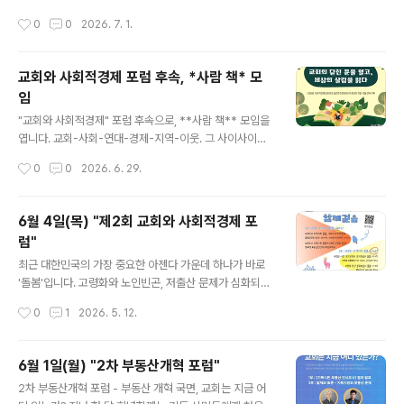
디어도 편하게 나눠보려고 합니다. ▣ 일시: 8월 25일(화)
왔지만, 정작 시민의 삶은 충분히 지키지 못했습니다.희년
작성시간
0
0
2026. 7. 1.
저녁 8시 Zoom 누군가 파산해야 내가 이기는 땅따먹기
함께는 묻고자 합니다.부동산 정치, 누구의 삶을 지키고 있
게임이 아..
습니까?땅에서 생긴 가치는 누구의 몫입니까?집을 사지 않
아도 안정적으로 살 수 있는 사회는 가능합니까?개발 앞에
교회와 사회적경제 포럼 후속, *사람 책* 모
서 세입자가 쫓겨나지 않을 권리는 어떻게 보장될 수 있습
임
니까?이번 3차 포럼은 집값 정치 이후, 한국형 주거권 정치
글 내용
를 묻는 자리입니다.토지 불로소득 환수, 쫓겨나지 않을 권
"교회와 사회적경제" 포럼 후속으로, **사람 책** 모임을
리, 공공임대, 주거중립성, 사회주택과 공급자 중심 금융을
엽니다. 교회-사회-연대-경제-지역-이웃. 그 사이사이에
중심으로 한국형 주거권 정치의 구체적 정책 패키지를 함
서 길을 내는 분들의 이야기입니다. 희년은행이 관심 갖고,
작성시간
0
0
2026. 6. 29.
께 모색합니다.🎤 발제전강수｜토지 불로소득 환수이원호
참여하고, 연결되기 원하는 이야기이기도 합니다. 2025년
｜쫓겨나지 않을 권리와 공공임대최경호｜주..
과 2026년 두 번의 포럼을 통해 교회와 사회적경제의 만
남이 지닌 가능성을 확인했습니다. 교회는 생명력 있는 지
6월 4일(목) "제2회 교회와 사회적경제 포
역사회의 안전망이 되고, 사회적경제는 그것을 삶의 경제
럼"
로 증명해낼 구체적인 도구가 될 수 있습니다. 이제는 공부
글 내용
를 넘어, 지역사회를 변화시킬 현장 중심의 공동운동으로
최근 대한민국의 가장 중요한 아젠다 가운데 하나가 바로
전환하려 합니다. 혼자가 아닌 '네트워크'로 연결될 때 우리
'돌봄'입니다. 고령화와 노인빈곤, 저출산 문제가 심화되는
의 꿈을 현실로 만들 수 있습니다. '교회와 사회적경제 네트
가운데 돌봄통합지원법이 시행되며 돌봄 문제를 진지하게
작성시간
0
1
2026. 5. 12.
워크'를 통해 함께 꿈꾸고 실천할 분들을 초대합니다. 첫 시
다루기 시작했습니다. 교회 안에서의 고령화와 주일학교의
작으로 '사람책'을 준..
위기 속에서 교회도 돌봄 문제를 외면하기 어렵습니다. 하
나님 나라가 단순히 사후에 가는 곳이 아니라 이 땅에서 실
6월 1일(월) "2차 부동산개혁 포럼"
현하는 것이라고 믿는 교회라면, 우리 이웃이 처한 돌봄의
글 내용
2차 부동산개혁 포럼 - 부동산 개혁 국면, 교회는 지금 어
문제를 외면하기 어렵습니다. 김희강 교수(고려대학교 행