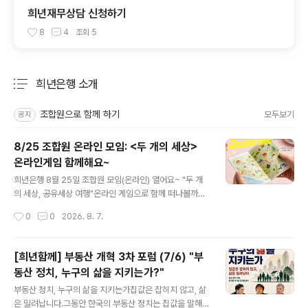
희년재무상담 신청하기
8
4
조회
5
희년은행 소개
분류 전체보기
주요 글 목록
조합원으로 함께 하기
모두보기
공지
8/25 조합원 온라인 모임: <두 개의 세상>
온라인게임 함께해요~
글 내용
희년은행 8월 25일 조합원 모임(온라인) 열어요~ "두 개
의 세상, 공유세상 여행"온라인 게임으로 함께 떠나볼까
요? 100년 전 '지주게임(Landlord's Game)'을 계승한,
작성시간
0
0
2026. 8. 7.
희년함께 보드게임, 온라인 버전이 나왔어요~@이종욱 조
합원님이 수고해 주셨는데요! 모처럼 희년은행 조합원 모
임을 열어 온라인 게임을 같이 체험해 보려고 합니다!! 모임
[희년함께] 부동산 개혁 3차 포럼 (7/6) "부
에서 게임에 관한 간단한 설명과온라인 게임 제작 비하인
동산 정치, 누구의 삶을 지키는가?"
드, 게임 방식 등을 짧게 안내드린 뒤, 참가자들이 줌 소모
글 내용
임(3~4명) 으로 나뉘어직접 게임을 플레이해 봅니다~ (게
부동산 정치, 누구의 삶을 지키는가집값은 잡히지 않고, 삶
임 체험 10~15분) 게임을 해본 뒤에는함께 느낀 점과 아이
은 밀려납니다.그동안 한국의 부동산 정치는 집값을 말해