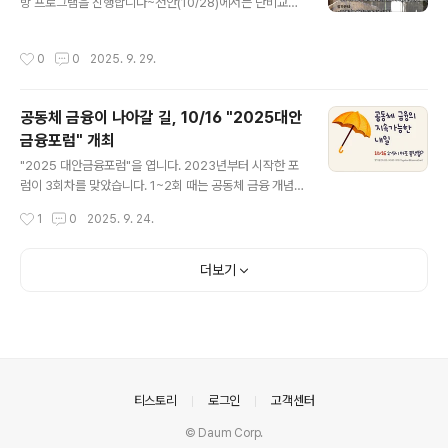
방 프로그램을 진행합니다~천안(10/28)에서는 단비교회/
단비커먼즈/도란도란협동조합 등을 탐방하고, 단비교회 정
훈영 목사님과의 대화, 또 특별히 박용수 이사장님(광진사
작성시간
0
0
2025. 9. 29.
회적경제네트워크) 인도로 '사회적경제/사회적협동조합'
설계와 운영까지를 톺아보는 세미나 겸 대화 시간도 마련
했습니다.*원래 예정했던 11/4 대구 현장 탐방은 신청자가
공동체 금융이 나아갈 길, 10/16 "2025대안
정원에 차지 않아서 이번에는 취소하고 다음 기회를 다시
금융포럼" 개최
만들어 보겠습니다.탐방은 각각 10시부터 5시까지 진행되
글 내용
며, 기차(KTX)로 오시는 분들은 천안아산역/서대구역에
"2025 대안금융포럼"을 엽니다. 2023년부터 시작한 포
우선 집결, 이후 픽업 차량으로 같이 이동하고, 자차로 오시
럼이 3회차를 맞았습니다. 1~2회 때는 공동체 금융 개념
는 분들은 탐방지로 곧장 오시면 되는데, 일정/차편/세부
을 소개하고, 사례를 발표하는데 집중했다면, 올해 포럼은
작성시간
1
0
2025. 9. 24.
안내는 개별로 또 안내를 해 드리겠습..
실제 공동체 금융을 운영하는데 있어 직면하게 되는 과제
를 하나씩 톺아보고, 지역·공동체 단위에서 호혜적 금융을
실제로 만들어 나가려는 분들을 위한 가이드를 준비했습니
더보기
다.날짜는 10월 16일(목)이고, 장소는 '마포 플랫폼P'입니
다. 발제는 공동체금융을 현재 운영하고 있는 실무자·활동
가들이 맡아서 하고, 발제마다 참석자 토론 시간을 충분히
배정해서, 상호 간 활발한 논의를 할 수 있도록 구성했습니
다. 아무쪼록 이번 포럼을 통해 지역·공동체 호혜적 금융활
동, 상호부조 네트워크 활동이 힘을 받을 수 있기를 바랍니
의안내
티스토리
로그인
고객센터
다. 참가신청: https:..
© Daum Corp.