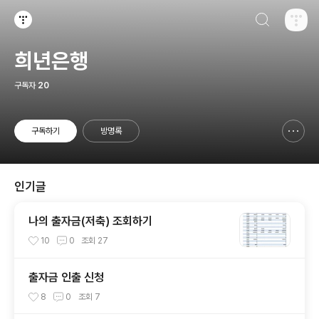
검색하기
티스토리
희년은행
구독자
20
구독하기
방명록
신고하기 레이어
열기
인기글
나의 출자금(저축) 조회하기
10
0
조회
27
출자금 인출 신청
8
0
조회
7