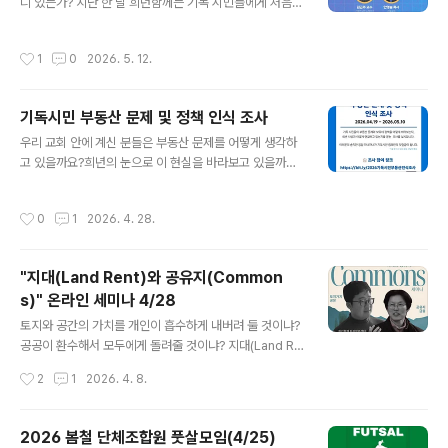
디 있는가? 지난 한 달 희년함께는 기독 시민들에게 처음으
정학과 )는 「돌봄에도 민주주의가 필요하다」 라는 칼럼에서
로 직접 물었습니다. 부동산 불평등과 보유세 정책에 대해
"진정한 돌봄은 국가가 일방적으로 서비스를 제공하는 것
어떻게 생각하는지, 성경의 희년 사상과 어떻게 연결하고
이 아니다. 누가 돌볼 것인지, 어떤 돌봄을 받고 싶은지, 우
작성시간
1
0
2026. 5. 12.
있는지를. 이번 포럼통해 그 응답을 공개합니다. 우리 공동
리 마을의 노인과 아이는 어떻게 함께 돌볼 것인지를 시민
체가 이 문제를 어디쯤에서 바라보고 있는지, 데이터로 함
들이 직접 고민하고 결정하는 과정 자..
께 확인하는 자리입니다. 그리고 묻겠습니다.성경은 땅 문
기독시민 부동산 문제 및 정책 인식 조사
제를 어떻게 말하는가. "토지를 영구히 팔지 말 것은 토지
글 내용
는 다 내 것임이라" — 레위기 25:23교회는 왜 지금 이 문
우리 교회 안에 계신 분들은 부동산 문제를 어떻게 생각하
제에 침묵하지 말아야 하는가. 목회 현장에서 만나는 부동
고 있을까요?희년의 눈으로 이 현실을 바라보고 있을까요?
산 문제의 현실은 무엇인가.기독시민은 왜 이 문제에 목소
기독 시민들이 부동산 불평등과 보유세 정책을 어떻게 인
리를 내야 하는가. 변화를 위해 우리에게 필요한 것은 무엇
식하는지,성경의 희년 사상과 어떻게 연결하고 있는지를
작성시간
0
1
2026. 4. 28.
인가. 부동산 개혁의 기로에..
처음으로 직접 묻는 조사를 시작합니다. 여러분의 솔직한
응답 하나하나가 기독시민 캠페인의 첫걸음이 됩니다. "땅
은 다 내 것이라" — 레위기 25:23 결과는 5월 말 간담회
"지대(Land Rent)와 공유지(Common
를 통해서 함께 나눌 예정입니다. 소요 시간 약 7~10분 |
s)" 온라인 세미나 4/28
무기명 처리조사 기간 2026. 4. 12 ~ 5. 10지금 바로 참
글 내용
여해 주세요 https://bit.ly/2026기독시민부동산인식조
토지와 공간의 가치를 개인이 흡수하게 내버려 둘 것이냐?
사 기독시민 부동산 정책·보유세 인식 실태조사희년함께d
공공이 환수해서 모두에게 돌려줄 것이냐? 지대(Land Re
ocs.google.com #희년함께 #희년실천센터 #부동산개
nt) 논의는 공유지(Commons) 확대 전략과도 맞물려 있
작성시간
2
1
2026. 4. 8.
혁 #보유..
습니다.4월 28일(화) 저녁 7시 "지대와 공유지" 온라인 세
미나를 엽니다.참가비 없이 누구나 참여할 수 있고, 프로그
램은 아래와 같습니다.주제발표: 김덕영 희년함께 토지정
2026 봄철 단체조합원 풋살모임(4/25)
의센터장“토지 가치 공유와 사회 정의: 지대 공유제의 현대
글 내용