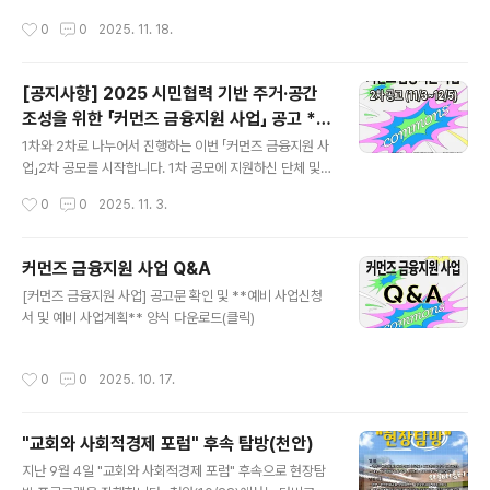
과 관련해 개별 안내 드리겠습니다! 서대문 돌산구장 A면,
분 마을공동체 하.나.의. 하의재 1층 공간에서 모입니다. 5
작성시간
0
0
2025. 11. 18.
B면..
시부터는 사전프로그램으로 마을공동체 하.나.의. 탐방도
합니다.그동안 세미나·포럼·탐방에서 나누었던 여러 의견
과 제안을 바탕으로, 앞으로의 **네트워크 활동 방향**을
[공지사항] 2025 시민협력 기반 주거·공간
함께 구체화해가고자 합니다.연말 송년회 분위기도 날 거
조성을 위한 「커먼즈 금융지원 사업」 공고 **
같습니다. 내년 활동의 밑그림을 그리고, 서로의 기대와 필
글 내용
2차**
요를 나누는 열린 자리로 마련했습니다.뜻 있는 여러 분들
1차와 2차로 나누어서 진행하는 이번 「커먼즈 금융지원 사
과 함께 “교회와 사회적경제” 간의 연대와 협력의 길을 모
업」2차 공모를 시작합니다. 1차 공모에 지원하신 단체 및
색해 가기를 기대합니다.일시2025년 12월 8일(월) 18:3
법인에 대한 기초 심사는 마무리가 되었고, 지금은 최종 심
작성시간
0
0
2025. 11. 3.
0~21:00사..
사 과정을 보내고 있습니다. 1차 공모에 선정된 단체 및 법
인은 11/7에 최종 발표할 예정입니다. 아래 2차 공모 관련
안내사항을 잘 숙지하시고, **사업신청서와 사업계획서*
커먼즈 금융지원 사업 Q&A
*를 12/5까지 보내주시면 검토하고 추가 안내를 별도로
글 내용
[커먼즈 금융지원 사업] 공고문 확인 및 **예비 사업신청
드리겠습니다! 교회와 공동체가 여럿이 함께 사는 주택을
서 및 예비 사업계획** 양식 다운로드(클릭)
조성하고, 또는 청년과 교우, 이웃을 위한 공간을 만들고 가
꾸는 사례들을 만나 왔습니다. 교회뿐 아니라 이처럼 시민
협력 기반 주거·공간 조성 사례, '커먼즈' 모델을 발전시켜
작성시간
0
0
2025. 10. 17.
나가는 여러 단체들도 만났습니다. 이런 취지로 그동안 이
모저모로 협력해 온..
"교회와 사회적경제 포럼" 후속 탐방(천안)
글 내용
지난 9월 4일 "교회와 사회적경제 포럼" 후속으로 현장탐