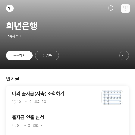
검색하기
티스토리
희년은행
구독자
20
구독하기
방명록
신고하기 레이어
열기
인기글
나의 출자금(저축) 조회하기
10
0
조회
30
출자금 인출 신청
8
0
조회
7