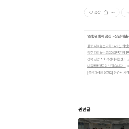
공감
'
조합원 함께 공간
>
상담·대출·
청주 다리놓는교회 1박2일 희년
청주 다리놓는교회X희년은행 1박
전북 진안 사회적경제지원센터 교
나들목동행교회 반갑습니다~!
(
[복음과상황 5월호] 돈병원 서
관련글