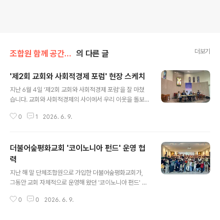
더보기
조합원 함께 공간/상담·대출·사역 and 오늘
의 다른 글
'제2회 교회와 사회적경제 포럼' 현장 스케치
글 내용
지난 6월 4일 '제2회 교회와 사회적경제 포럼'을 잘 마쳤
습니다. 교회와 사회적경제의 사이에서 우리 이웃을 돌보
는 새로운 길을 모색하는 의미 있는 시간이었습니다. 참석
0
1
2026. 6. 9.
하신 모든 분들께 감사합니다. 각 발제 및 집담회를 영상으
로 제작해 공유할 예정입니다. 포럼에 못 오신 분들도 관심
있으신 분들은 한 번씩 꼭 시청하시면 좋겠습니다. 국민일
더불어숲평화교회 '코이노니아 펀드' 운영 협
보에 개재된 기사도 함께 공유합니다. https://www.kmi
b.co.kr/article/view.asp?arcid=0029919263&co
력
글 내용
de=61171811&cp=nv&fbclid=IwY2xjawSUgBlle
지난 해 말 단체조합원으로 가입한 더불어숲평화교회가,
HRuA2FlbQIxMABicmlkETFzd0ZGMGE3ZURiQX
그동안 교회 자체적으로 운영해 왔던 '코이노니아 펀드' 전
ZIQ3VSc3J0YwZhcHBfaWQQMjIyMDM5MTc4O
액을 희년은행에 저축하고, 앞으로 기금 운영과 관련해 희
DIwMDg5MgABHhDP..
0
0
2026. 6. 9.
년은행과 전격적으로 협력하기로 했습니다. 감사한 연대입
니다! 오는 금요일 교회 펀드 담당자와 세부 협약을 위한 미