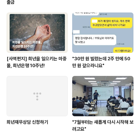
출금
[사역편지] 희년을 일으키는 마중
"30만 원 빌렸는데 2주 만에 50
물, 희년은행 10주년!
만 원 갚으라니요"
희년재무상담 신청하기
"7월부터는 새롭게 다시 시작해 보
려고요"