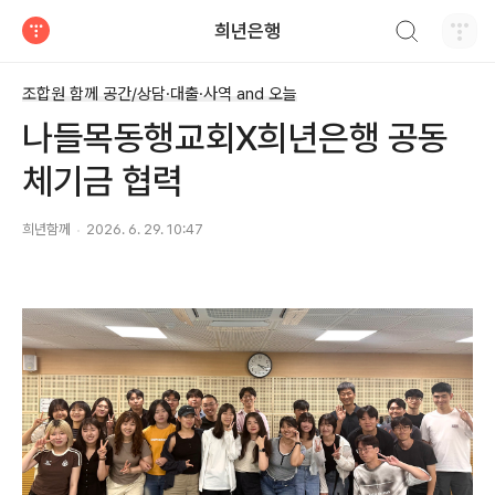
검색하기
희년은행
티스토리
조합원 함께 공간/상담·대출·사역 and 오늘
나들목동행교회X희년은행 공동
체기금 협력
희년함께
2026. 6. 29. 10:47